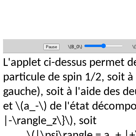
\(B_0\)
\(\a
L'applet ci-dessus permet de
particule de spin 1/2, soit à
gauche), soit à l'aide des d
et \(a_-\) de l'état décompo
|-\rangle_z\}\), soit
\(|\psi\rangle = a_+ |+